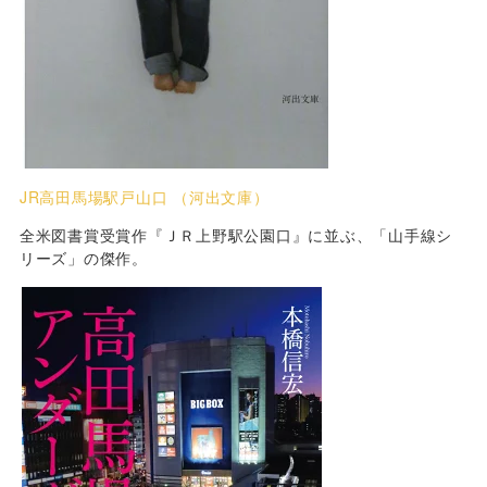
JR高田馬場駅戸山口 （河出文庫）
全米図書賞受賞作『ＪＲ上野駅公園口』に並ぶ、「山手線シ
リーズ」の傑作。