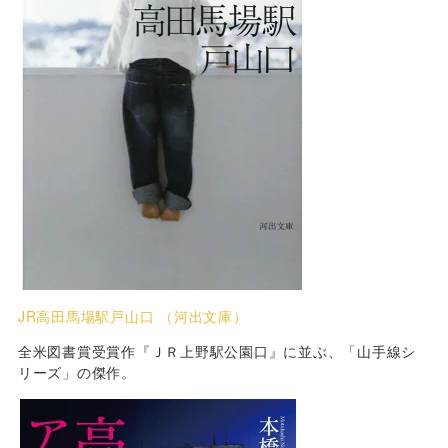
JR高田馬場駅戸山口 （河出文庫）
全米図書賞受賞作『ＪＲ上野駅公園口』に並ぶ、「山手線シ
リーズ」の傑作。