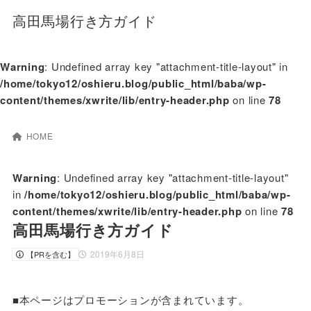
高田馬場行き方ガイド
Warning
: Undefined array key "attachment-title-layout" in
/home/tokyo12/oshieru.blog/public_html/baba/wp-
content/themes/xwrite/lib/entry-header.php
on line
78
HOME
Warning
: Undefined array key "attachment-title-layout"
in
/home/tokyo12/oshieru.blog/public_html/baba/wp-
content/themes/xwrite/lib/entry-header.php
on line
78
高田馬場行き方ガイド
2019年6月8日
【PRを含む】
■本ページはプロモーションが含まれています。