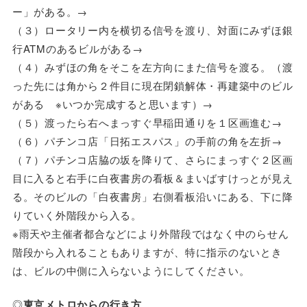
ー」がある。→
（３）ロータリー内を横切る信号を渡り、対面にみずほ銀
行ATMのあるビルがある→
（４）みずほの角をそこを左方向にまた信号を渡る。（渡
った先には角から２件目に現在閉鎖解体・再建築中のビル
がある ※いつか完成すると思います）→
（５）渡ったら右へまっすぐ早稲田通りを１区画進む→
（６）パチンコ店「日拓エスパス」の手前の角を左折→
（７）パチンコ店脇の坂を降りて、さらにまっすぐ２区画
目に入ると右手に白夜書房の看板＆まいばすけっとが見え
る。そのビルの「白夜書房」右側看板沿いにある、下に降
りていく外階段から入る。
※雨天や主催者都合などにより外階段ではなく中のらせん
階段から入れることもありますが、特に指示のないとき
は、ビルの中側に入らないようにしてください。
◎
東京メトロからの行き方