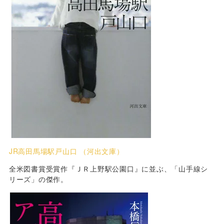
JR高田馬場駅戸山口 （河出文庫）
全米図書賞受賞作『ＪＲ上野駅公園口』に並ぶ、「山手線シ
リーズ」の傑作。