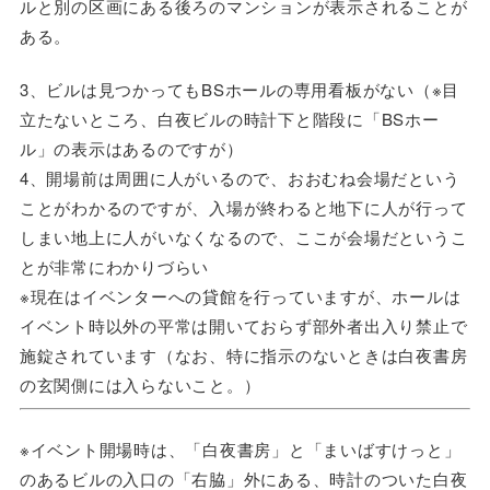
ルと別の区画にある後ろのマンションが表示されることが
ある。
3、ビルは見つかってもBSホールの専用看板がない（※目
立たないところ、白夜ビルの時計下と階段に「BSホー
ル」の表示はあるのですが）
4、開場前は周囲に人がいるので、おおむね会場だという
ことがわかるのですが、入場が終わると地下に人が行って
しまい地上に人がいなくなるので、ここが会場だというこ
とが非常にわかりづらい
※現在はイベンターへの貸館を行っていますが、ホールは
イベント時以外の平常は開いておらず部外者出入り禁止で
施錠されています（なお、特に指示のないときは白夜書房
の玄関側には入らないこと。）
※イベント開場時は、「白夜書房」と「まいばすけっと」
のあるビルの入口の「右脇」外にある、時計のついた白夜